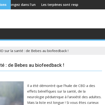
 dans l'univers des casse-têtes
Les terpènes sont responsables de lodeur, du goût 
La génom
tions
CBD sur la santé : de Bebes au biofeedback !
nté : de Bebes au biofeedback !
Il a été démontré que l’huile de CBD a des
effets bénéfiques sur la santé, de la
neurologie pédiatrique à l’anxiété des adultes.
Mais la liste est longue ! Si vous êtes curieux