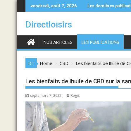
Skip
é en patin à glace : agir en cas d'accident
Céphaloclastophilie : plongez
vendredi, août 7, 2026
Les dernières publica
to
content
Directloisirs
NOS ARTICLES
LES PUBLICATIONS
ICI
Home
CBD
Les bienfaits de lhuile de 
Les bienfaits de lhuile de CBD sur la sa
septembre 7, 2022
Régis