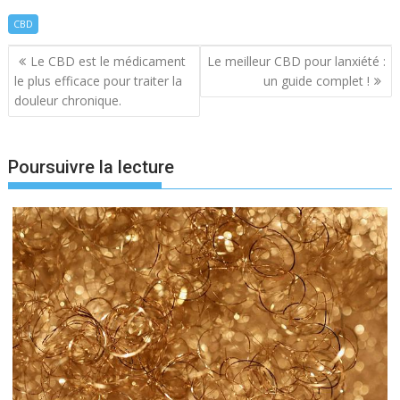
CBD
Navigation
Le CBD est le médicament
Le meilleur CBD pour lanxiété :
de
le plus efficace pour traiter la
un guide complet !
l’article
douleur chronique.
Poursuivre la lecture